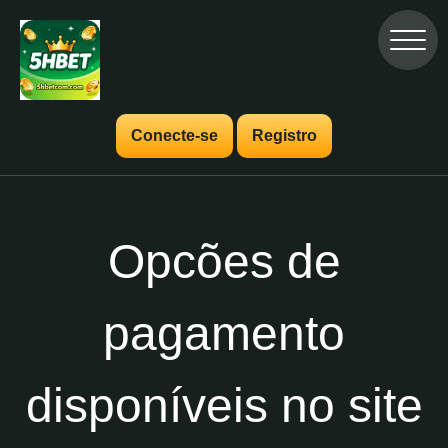
Conecte-se
Registro
Opcões de
pagamento
disponíveis no site