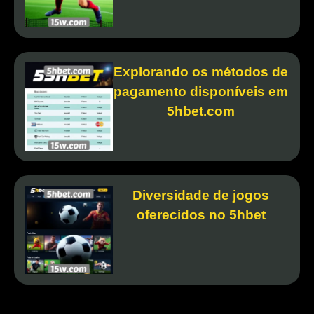
Explorando os métodos de
pagamento disponíveis em
5hbet.com
Diversidade de jogos
oferecidos no 5hbet