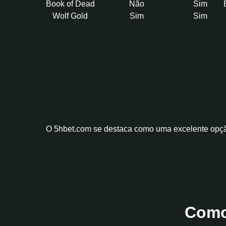
Book of Dead
Não
Sim
Wolf Gold
Sim
Sim
O 5hbet.com se destaca como uma excelente opção
Como