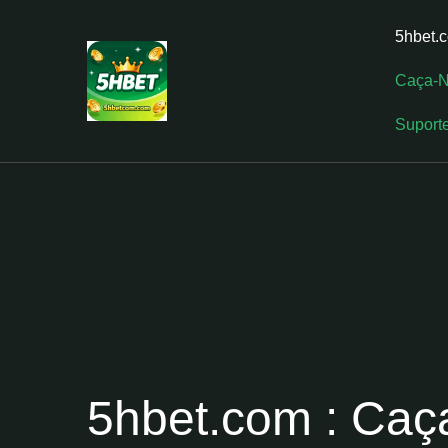
5hbet.
Caça-N
Suporte
5hbet.com : Caç