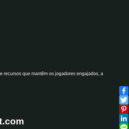
 e recursos que mantêm os jogadores engajados, a
t.com