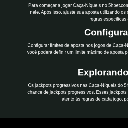
Para começar a jogar Caça-Níqueis no 5hbet.com,
nele. Após isso, ajuste sua aposta utilizando os
regras específica
Configura
Configurar limites de aposta nos jogos de Caça-Ní
você poderá definir um limite máximo de aposta por
Explorando
Os jackpots progressivos nas Caça-Níqueis do 5h
chance de jackpots progressivos. Esses jackpots
atento às regras de cada jogo, p