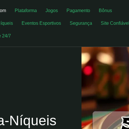
com
Plataforma
Jogos
Pagamento
Bônus
íqueis
Eventos Esportivos
Segurança
Site Confiáve
 24/7
a-Níqueis