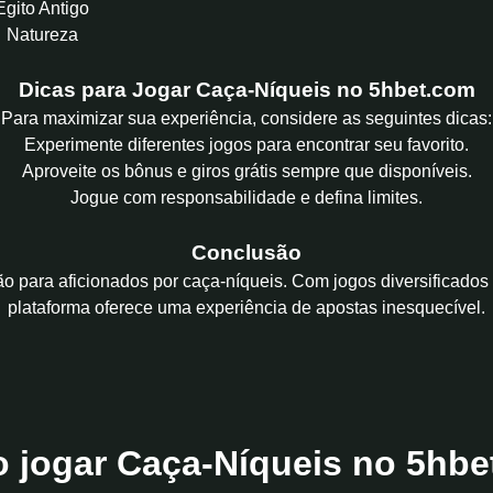
Egito Antigo
Natureza
Dicas para Jogar Caça-Níqueis no 5hbet.com
Para maximizar sua experiência, considere as seguintes dicas:
Experimente diferentes jogos para encontrar seu favorito.
Aproveite os bônus e giros grátis sempre que disponíveis.
Jogue com responsabilidade e defina limites.
Conclusão
 para aficionados por caça-níqueis. Com jogos diversificados
plataforma oferece uma experiência de apostas inesquecível.
 jogar Caça-Níqueis no 5hbe