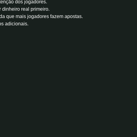
atenção dos jogadores.
inheiro real primeiro.
da que mais jogadores fazem apostas.
s adicionais.