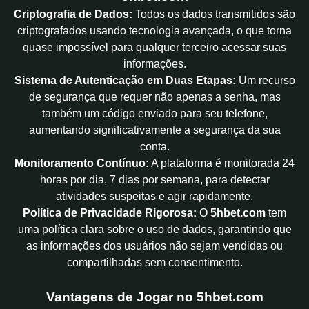
Criptografia de Dados:
Todos os dados transmitidos são
criptografados usando tecnologia avançada, o que torna
quase impossível para qualquer terceiro acessar suas
informações.
Sistema de Autenticação em Duas Etapas:
Um recurso
de segurança que requer não apenas a senha, mas
também um código enviado para seu telefone,
aumentando significativamente a segurança da sua
conta.
Monitoramento Contínuo:
A plataforma é monitorada 24
horas por dia, 7 dias por semana, para detectar
atividades suspeitas e agir rapidamente.
Política de Privacidade Rigorosa:
O
5hbet.com
tem
uma política clara sobre o uso de dados, garantindo que
as informações dos usuários não sejam vendidas ou
compartilhadas sem consentimento.
Vantagens de Jogar no 5hbet.com