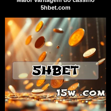
5hbet.com