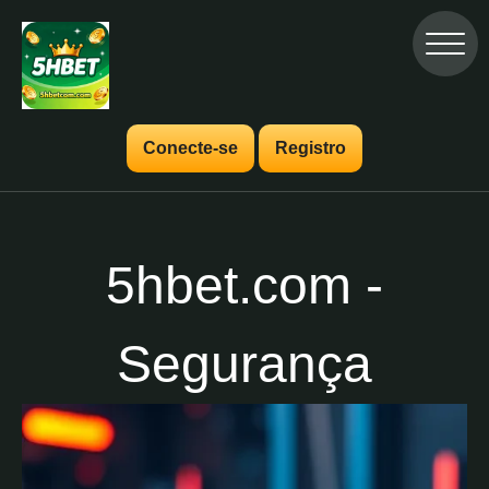
Conecte-se
Registro
5hbet.com -
Segurança