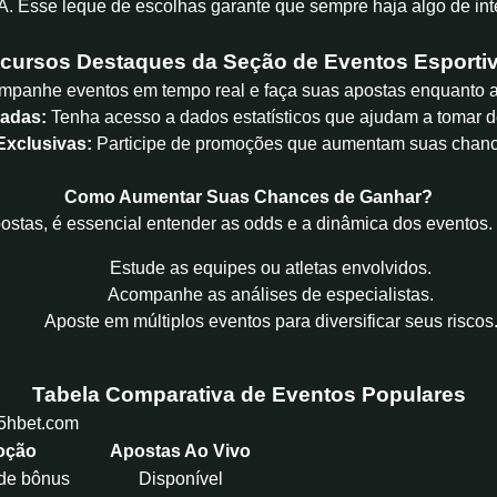
MA. Esse leque de escolhas garante que sempre haja algo de in
cursos Destaques da Seção de Eventos Esporti
panhe eventos em tempo real e faça suas apostas enquanto a
hadas:
Tenha acesso a dados estatísticos que ajudam a tomar d
xclusivas:
Participe de promoções que aumentam suas chanc
Como Aumentar Suas Chances de Ganhar?
ostas, é essencial entender as odds e a dinâmica dos eventos
Estude as equipes ou atletas envolvidos.
Acompanhe as análises de especialistas.
Aposte em múltiplos eventos para diversificar seus riscos
Tabela Comparativa de Eventos Populares
5hbet.com
oção
Apostas Ao Vivo
de bônus
Disponível