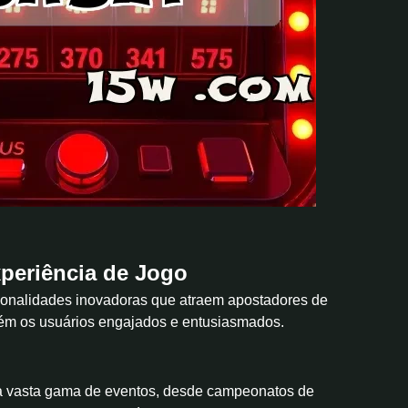
periência de Jogo
cionalidades inovadoras que atraem apostadores de
ntém os usuários engajados e entusiasmados.
uma vasta gama de eventos, desde campeonatos de