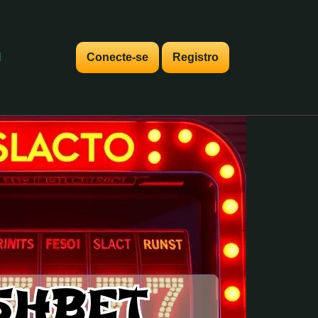
l
Conecte-se
Registro