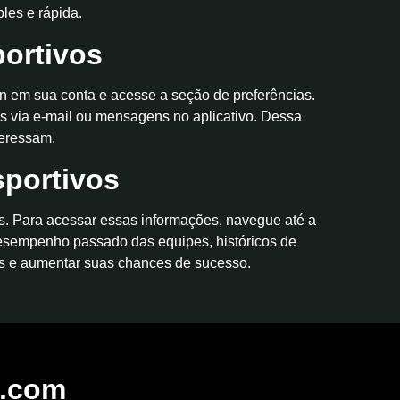
ples e rápida.
portivos
in em sua conta e acesse a seção de preferências.
es via e-mail ou mensagens no aplicativo. Dessa
teressam.
sportivos
as. Para acessar essas informações, navegue até a
 desempenho passado das equipes, históricos de
das e aumentar suas chances de sucesso.
t.com