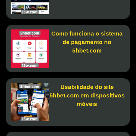
Como funciona o sistema
de pagamento no
5hbet.com
Usabilidade do site
5hbet.com em dispositivos
móveis