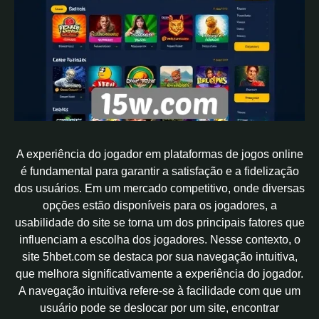
A experiência do jogador em plataformas de jogos online
é fundamental para garantir a satisfação e a fidelização
dos usuários. Em um mercado competitivo, onde diversas
opções estão disponíveis para os jogadores, a
usabilidade do site se torna um dos principais fatores que
influenciam a escolha dos jogadores. Nesse contexto, o
site 5hbet.com se destaca por sua navegação intuitiva,
que melhora significativamente a experiência do jogador.
A navegação intuitiva refere-se à facilidade com que um
usuário pode se deslocar por um site, encontrar