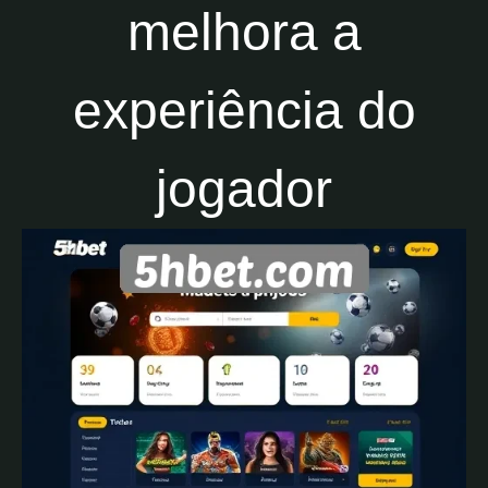
melhora a
experiência do
jogador