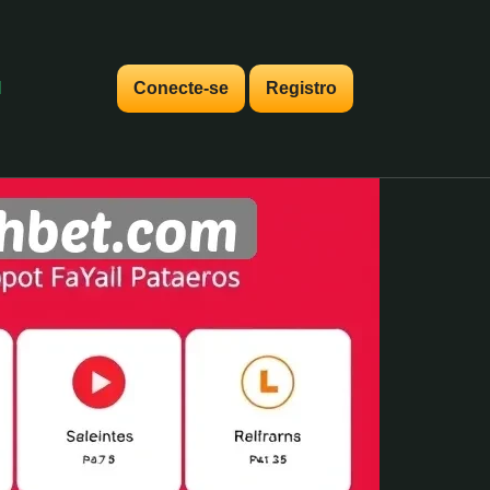
l
Conecte-se
Registro