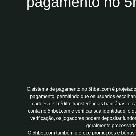
pagamento no 5
O sistema de pagamento no 5hbet.com é projetado p
pagamento, permitindo que os usuários escolham
cartões de crédito, transferências bancárias, e c
conta no 5hbet.com e verificar sua identidade, o 
verificação, os jogadores podem depositar fund
geralmente processado
O 5hbet.com também oferece promoções e bônus d