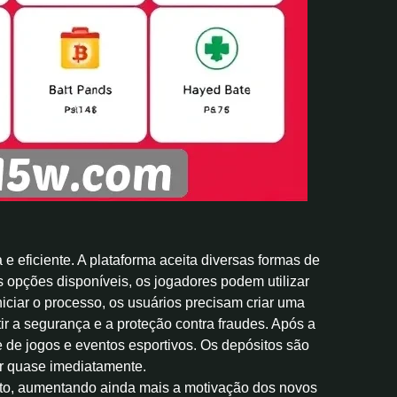
 eficiente. A plataforma aceita diversas formas de
opções disponíveis, os jogadores podem utilizar
iniciar o processo, os usuários precisam criar uma
ir a segurança e a proteção contra fraudes. Após a
de jogos e eventos esportivos. Os depósitos são
r quase imediatamente.
to, aumentando ainda mais a motivação dos novos