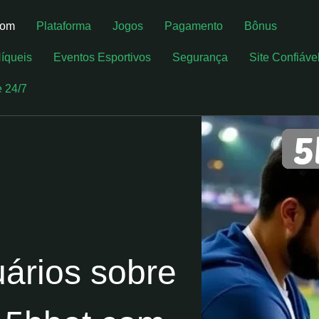
com
Plataforma
Jogos
Pagamento
Bônus
íqueis
Eventos Esportivos
Segurança
Site Confiáve
 24/7
ários sobre