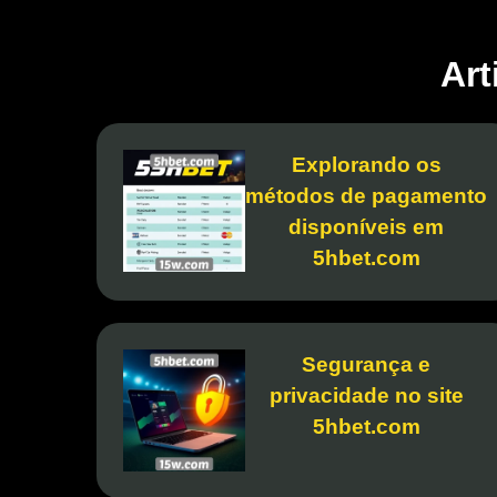
Art
Explorando os
métodos de pagamento
disponíveis em
5hbet.com
Segurança e
privacidade no site
5hbet.com