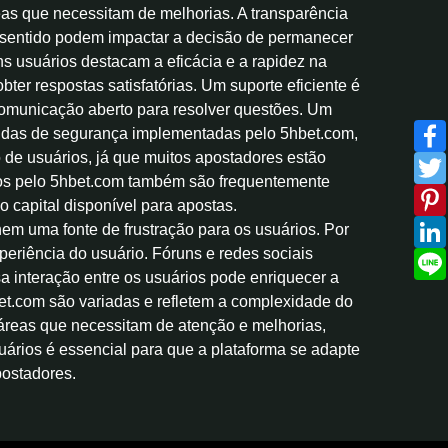
as que necessitam de melhorias. A transparência
e sentido podem impactar a decisão de permanecer
ns usuários destacam a eficácia e a rapidez na
ter respostas satisfatórias. Um suporte eficiente é
 comunicação aberto para resolver questões. Um
didas de segurança implementadas pelo 5hbet.com,
o de usuários, já que muitos apostadores estão
dos pelo 5hbet.com também são frequentemente
 capital disponível para apostas.
nem uma fonte de frustração para os usuários. Por
riência do usuário. Fóruns e redes sociais
a interação entre os usuários pode enriquecer a
et.com são variadas e refletem a complexidade do
áreas que necessitam de atenção e melhorias,
ários é essencial para que a plataforma se adapte
postadores.