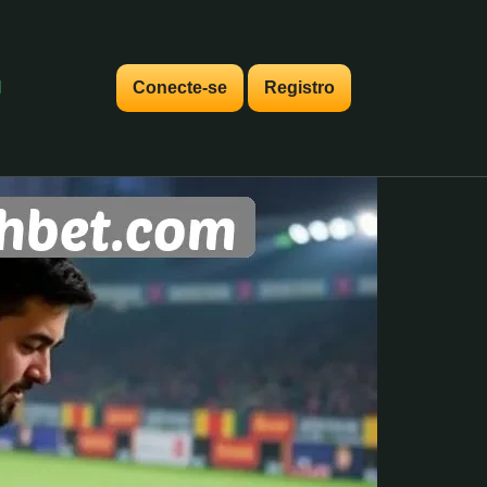
l
Conecte-se
Registro